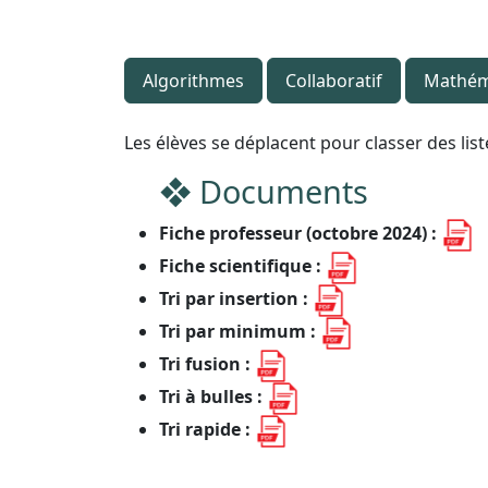
Algorithmes
Collaboratif
Mathém
Les élèves se déplacent pour classer des lis
Documents
Fiche professeur (octobre 2024) :
Fiche scientifique :
Tri par insertion :
Tri par minimum :
Tri fusion :
Tri à bulles :
Tri rapide :